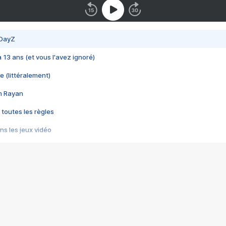
 DayZ
 a 13 ans (et vous l'avez ignoré)
e (littéralement)
im Rayan
 toutes les règles
s les jeux vidéo
us choquant de Rockstar ? - Le scandale BULLY
e plus moche de Steam
du RÊVE tourne au CAUCHEMAR
pendant 8 heures
it… à tort