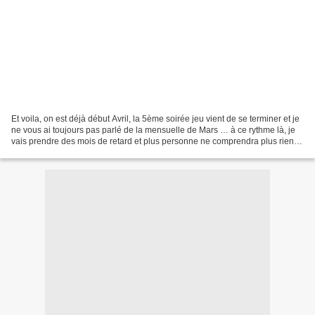
Et voila, on est déjà début Avril, la 5ème soirée jeu vient de se terminer et je
ne vous ai toujours pas parlé de la mensuelle de Mars … à ce rythme là, je
vais prendre des mois de retard et plus personne ne comprendra plus rien…
Pour innover en ce mois...