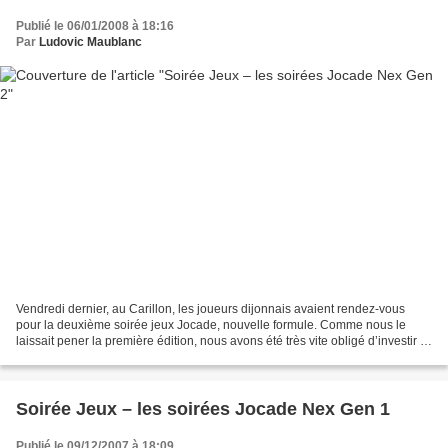
Publié le 06/01/2008 à 18:16
Par
Ludovic Maublanc
Vendredi dernier, au Carillon, les joueurs dijonnais avaient rendez-vous
pour la deuxième soirée jeux Jocade, nouvelle formule. Comme nous le
laissait pener la première édition, nous avons été très vite obligé d’investir le
rez-de-chaussée du bar car...
Soirée Jeux – les soirées Jocade Nex Gen 1
Publié le 09/12/2007 à 18:09