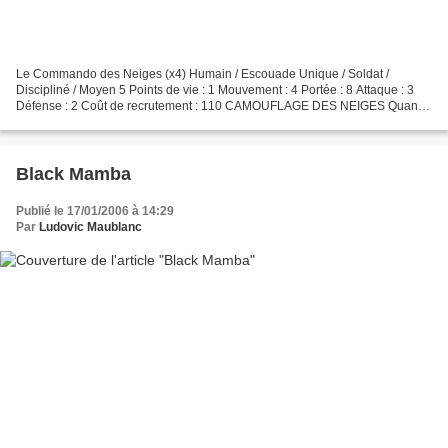
Le Commando des Neiges (x4) Humain / Escouade Unique / Soldat /
Discipliné / Moyen 5 Points de vie : 1 Mouvement : 4 Portée : 8 Attaque : 3
Défense : 2 Coût de recrutement : 110 CAMOUFLAGE DES NEIGES Quand
un membre du commando est sur un hexagone de...
Black Mamba
Publié le 17/01/2006 à 14:29
Par
Ludovic Maublanc