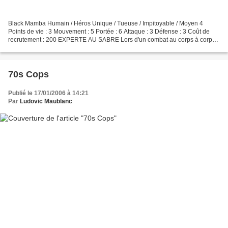
Black Mamba Humain / Héros Unique / Tueuse / Impitoyable / Moyen 4
Points de vie : 3 Mouvement : 5 Portée : 6 Attaque : 3 Défense : 3 Coût de
recrutement : 200 EXPERTE AU SABRE Lors d'un combat au corps à corps
avec une figurine de type ESCOUADE, Black...
70s Cops
Publié le 17/01/2006 à 14:21
Par
Ludovic Maublanc